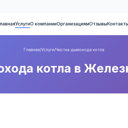
лавная
Услуги
О компании
Организациям
Отзывы
Контакт
Главная
/
Услуги
/
Чистка дымохода котла
охода котла в Желе