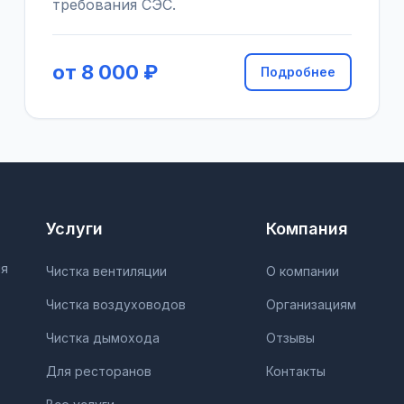
требования СЭС.
от 8 000 ₽
Подробнее
Услуги
Компания
ия
Чистка вентиляции
О компании
Чистка воздуховодов
Организациям
Чистка дымохода
Отзывы
Для ресторанов
Контакты